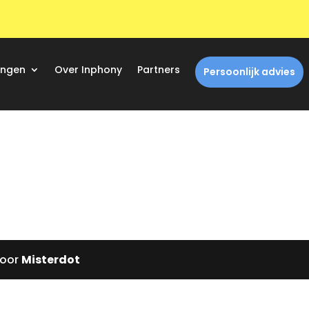
ingen
Over Inphony
Partners
Persoonlijk advies
door
Misterdot