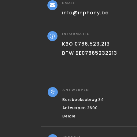
EMAIL

info@inphony.be
INFORMATIE
p
KBO 0786.523.213
BTW BE07865232213
ANTWERPEN

Borsbeeksebrug 34
Antwerpen 2600
België
BRUSSEL