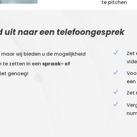
te pitchen
d uit naar een telefoongesprek
N
Zet 
, maar wij bieden u de mogelijkheid
vid
te zetten in een
spraak- of
N
Voo
iet genoeg!
een
N
Zet 
N
Ver
numm