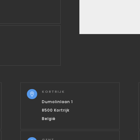
KORTRIJK

Dumolinlaan 1
8500 Kortrijk
België
GENT