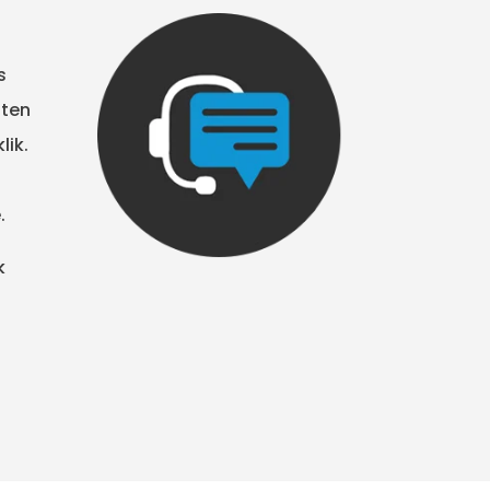
s
tten
lik.
.
k