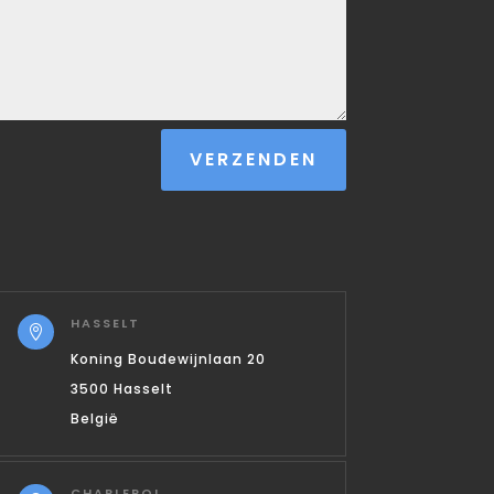
VERZENDEN
HASSELT

Koning Boudewijnlaan 20
3500 Hasselt
België
CHARLEROI