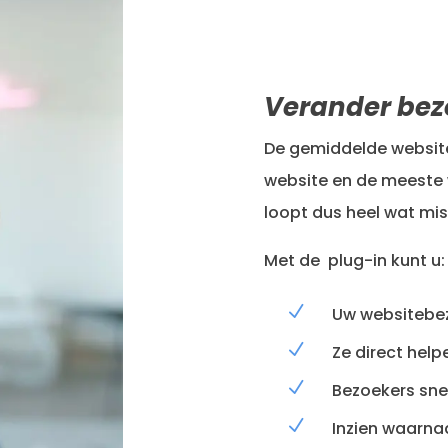
Verander bez
De gemiddelde website
website en de meeste
loopt dus heel wat mis
Met de
plug-in kunt u:
N
Uw websitebe
N
Ze direct help
N
Bezoekers snel
N
Inzien waarna