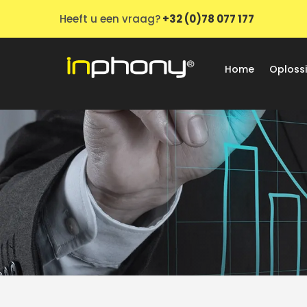
Heeft u een vraag?
+32 (0)78 077 177
Home
Oploss